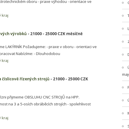
ktrotechnickém oboru - praxe výhodou - orientace ve
 kraj
vových výrobků
- 21000 - 25000 CZK měsíčně
e LAKÝRNÍK Požadujeme: - praxe v oboru - orientaci ve
 pracovat Nabízíme: - Dlouhodobou
 kraj
maj
 číslicově řízených strojů
- 21000 - 25000 CZK
Plzni přijmeme OBSLUHU CNC STROJŮ na HPP.
st na 3 a 5-osích obráběcích strojích - spolehlivost
 kraj