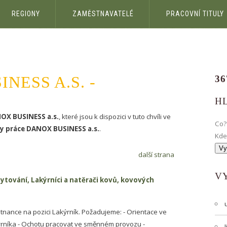
REGIONY
ZAMĚSTNAVATELÉ
PRACOVNÍ TITULY
NESS A.S. -
36
H
OX BUSINESS a.s.
, které jsou k dispozici v tuto chvíli ve
Co
y práce DANOX BUSINESS a.s.
.
Kd
další strana
V
ytování, Lakýrníci a natěrači kovů, kovových
nance na pozici Lakýrník. Požadujeme: - Orientace ve
ýrníka - Ochotu pracovat ve směnném provozu -