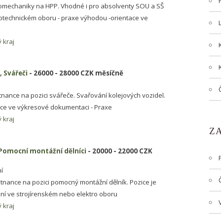
romechaniky na HPP. Vhodné i pro absolventy SOU a SŠ
rotechnickém oboru - praxe výhodou -orientace ve
 kraj
 Svářeči
- 26000 - 28000 CZK měsíčně
ance na pozici svářeče. Svařování kolejových vozidel.
ace ve výkresové dokumentaci - Praxe
 kraj
Z
Pomocní montážní dělníci
- 20000 - 22000 CZK
í
nance na pozici pomocný montážní dělník. Pozice je
ní ve strojírenském nebo elektro oboru
 kraj