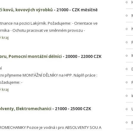
ači kovů, kovových výrobků
- 21000 - CZK měsíčně
nance na pozici Lakýrník. Požadujeme: - Orientace ve
ýrníka - Ochotu pracovat ve směnném provozu -
 kraj
oru, Pomocní montážní dělníci
- 20000 - 22000 CZK
í
ni přijmeme MONTÁŽNÍ DĚLNÍKY na HPP. Náplň práce :
ožadujeme: -
 kraj
olventy, Elektromechanici
- 21000 - 25000 CZK
TROMECHANIKY Pozice je vodná i pro ABSOLVENTY SOU A