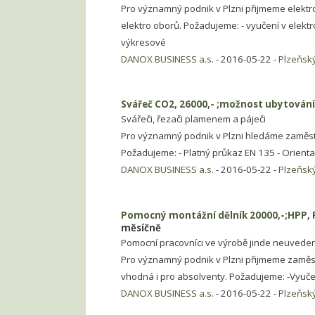
Pro významný podnik v Plzni přijmeme elekt
elektro oborů. Požadujeme: - vyučení v elekt
výkresové
DANOX BUSINESS a.s.
- 2016-05-22 -
Plzeňský
Svářeč CO2, 26000,- ;možnost ubytování,
Svářeči, řezači plamenem a páječi
Pro významný podnik v Plzni hledáme zaměstn
Požadujeme: - Platný průkaz EN 135 - Orient
DANOX BUSINESS a.s.
- 2016-05-22 -
Plzeňský
Pomocný montážní dělník 20000,-;HPP, 
měsíčně
Pomocní pracovníci ve výrobě jinde neuveden
Pro významný podnik v Plzni přijmeme zaměst
vhodná i pro absolventy. Požadujeme: -Vyuče
DANOX BUSINESS a.s.
- 2016-05-22 -
Plzeňský