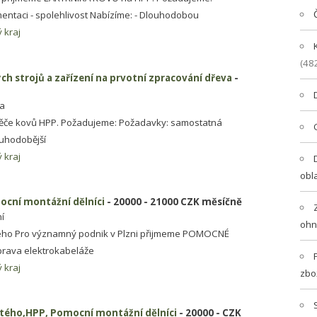
entaci - spolehlivost Nabízíme: - Dlouhodobou
 kraj
(48
 strojů a zařízení na prvotní zpracování dřeva
-
va
běče kovů HPP. Požadujeme: Požadavky: samostatná
ouhodobější
 kraj
obl
ocní montážní dělníci
- 20000 - 21000 CZK měsíčně
í
ohn
ho Pro významný podnik v Plzni přijmeme POMOCNÉ
prava elektrokabeláže
 kraj
zbo
stého,HPP, Pomocní montážní dělníci
- 20000 - CZK