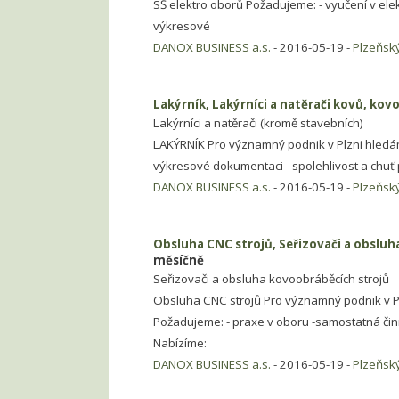
SŠ elektro oborů Požadujeme: - vyučení v ele
výkresové
DANOX BUSINESS a.s.
- 2016-05-19 -
Plzeňský
Lakýrník, Lakýrníci a natěrači kovů, ko
Lakýrníci a natěrači (kromě stavebních)
LAKÝRNÍK Pro významný podnik v Plzni hledám
výkresové dokumentaci - spolehlivost a chuť
DANOX BUSINESS a.s.
- 2016-05-19 -
Plzeňský
Obsluha CNC strojů, Seřizovači a obsluha
měsíčně
Seřizovači a obsluha kovoobráběcích strojů
Obsluha CNC strojů Pro významný podnik v 
Požadujeme: - praxe v oboru -samostatná činno
Nabízíme:
DANOX BUSINESS a.s.
- 2016-05-19 -
Plzeňský