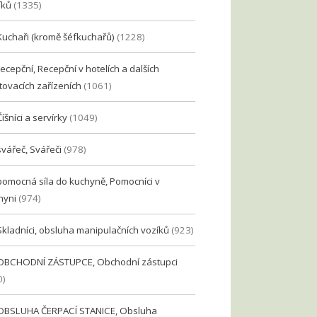
íků
(1335)
Kuchaři (kromě šéfkuchařů)
(1228)
recepční, Recepční v hotelích a dalších
tovacích zařízeních
(1061)
Číšníci a servírky
(1049)
svářeč, Svářeči
(978)
pomocná síla do kuchyně, Pomocníci v
hyni
(974)
Skladníci, obsluha manipulačních vozíků
(923)
OBCHODNÍ ZÁSTUPCE, Obchodní zástupci
0)
OBSLUHA ČERPACÍ STANICE, Obsluha