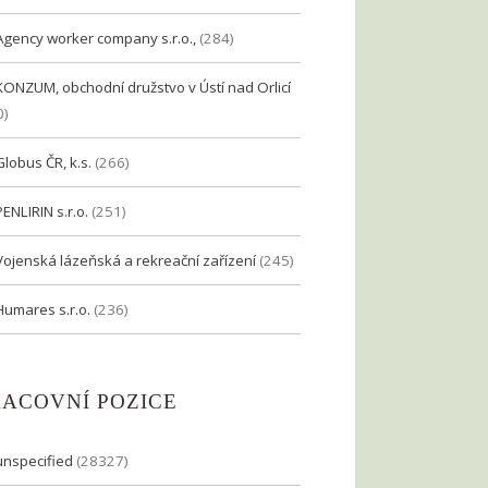
Agency worker company s.r.o.,
(284)
KONZUM, obchodní družstvo v Ústí nad Orlicí
0)
Globus ČR, k.s.
(266)
PENLIRIN s.r.o.
(251)
Vojenská lázeňská a rekreační zařízení
(245)
Humares s.r.o.
(236)
RACOVNÍ POZICE
unspecified
(28327)