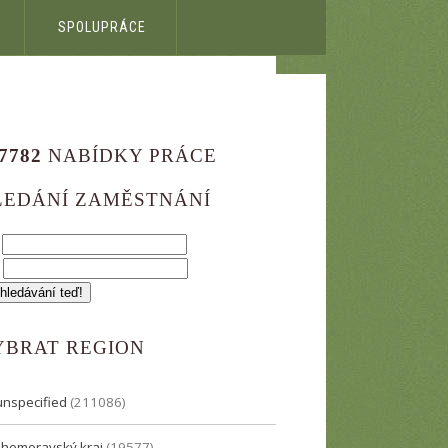
SPOLUPRÁCE
7782
NABÍDKY PRÁCE
LEDÁNÍ ZAMĚSTNÁNÍ
?
e
YBRAT REGION
unspecified
(211086)
Jihomoravský kraj
(19577)