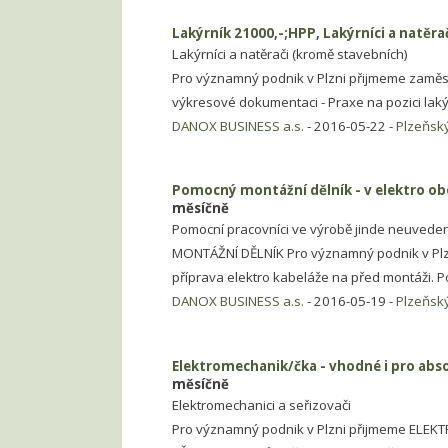
Lakýrník 21000,-;HPP, Lakýrníci a natěr
Lakýrníci a natěrači (kromě stavebních)
Pro významný podnik v Plzni přijmeme zaměst
výkresové dokumentaci - Praxe na pozici lak
DANOX BUSINESS a.s.
- 2016-05-22 -
Plzeňský
Pomocný montážní dělník - v elektro ob
měsíčně
Pomocní pracovníci ve výrobě jinde neuveden
MONTÁŽNÍ DĚLNÍK Pro významný podnik v Plz
příprava elektro kabeláže na před montáži. P
DANOX BUSINESS a.s.
- 2016-05-19 -
Plzeňský
Elektromechanik/čka - vhodné i pro abs
měsíčně
Elektromechanici a seřizovači
Pro významný podnik v Plzni přijmeme ELEK