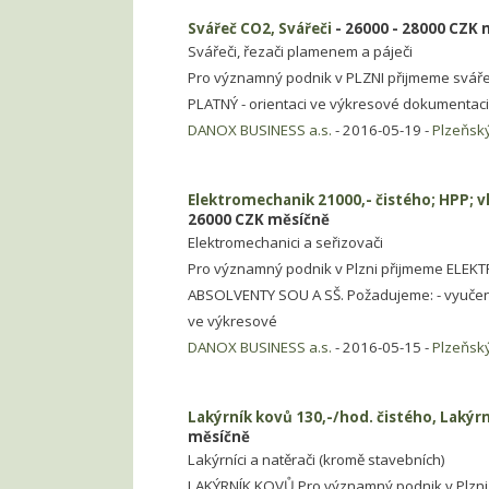
Svářeč CO2, Svářeči
- 26000 - 28000 CZK 
Svářeči, řezači plamenem a páječi
Pro významný podnik v PLZNI přijmeme sváře
PLATNÝ - orientaci ve výkresové dokumentaci -
DANOX BUSINESS a.s.
- 2016-05-19 -
Plzeňský
Elektromechanik 21000,- čistého; HPP; 
26000 CZK měsíčně
Elektromechanici a seřizovači
Pro významný podnik v Plzni přijmeme ELEKT
ABSOLVENTY SOU A SŠ. Požadujeme: - vyučení
ve výkresové
DANOX BUSINESS a.s.
- 2016-05-15 -
Plzeňský
Lakýrník kovů 130,-/hod. čistého, Lakýrn
měsíčně
Lakýrníci a natěrači (kromě stavebních)
LAKÝRNÍK KOVŮ Pro významný podnik v Plzni