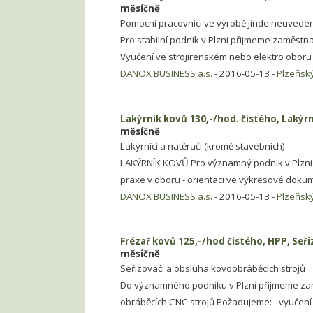
měsíčně
Pomocní pracovníci ve výrobě jinde neuveden
Pro stabilní podnik v Plzni přijmeme zaměstn
Vyučení ve strojírenském nebo elektro oboru
DANOX BUSINESS a.s.
- 2016-05-13 -
Plzeňský
Lakýrník kovů 130,-/hod. čistého, Lakýrn
měsíčně
Lakýrníci a natěrači (kromě stavebních)
LAKÝRNÍK KOVŮ Pro významný podnik v Plzni
praxe v oboru - orientaci ve výkresové dokum
DANOX BUSINESS a.s.
- 2016-05-13 -
Plzeňský
Frézař kovů 125,-/hod čistého, HPP, Seř
měsíčně
Seřizovači a obsluha kovoobráběcích strojů
Do významného podniku v Plzni přijmeme zam
obráběcích CNC strojů Požadujeme: - vyučení 