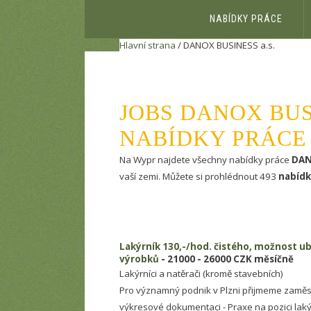
NABÍDKY PRÁCE
Hlavní strana
/ DANOX BUSINESS a.s.
JOBS DANOX BUSI
NABÍDKY PRÁCE
Na Wypr najdete všechny nabídky práce
DAN
vaší zemi. Můžete si prohlédnout 493
nabídk
Lakýrník 130,-/hod. čistého, možnost ub
výrobků
- 21000 - 26000 CZK měsíčně
Lakýrníci a natěrači (kromě stavebních)
Pro významný podnik v Plzni přijmeme zaměst
výkresové dokumentaci - Praxe na pozici lak