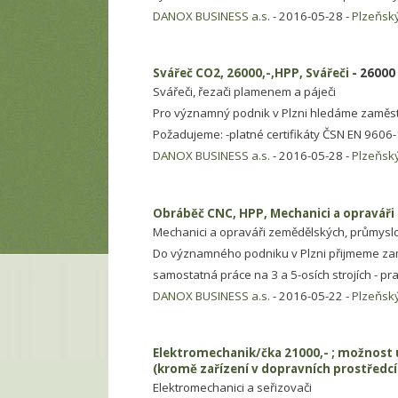
DANOX BUSINESS a.s.
- 2016-05-28 -
Plzeňský
Svářeč CO2, 26000,-,HPP, Svářeči
- 26000
Svářeči, řezači plamenem a páječi
Pro významný podnik v Plzni hledáme zaměstn
Požadujeme: -platné certifikáty ČSN EN 9606-
DANOX BUSINESS a.s.
- 2016-05-28 -
Plzeňský
Obráběč CNC, HPP, Mechanici a opraváři 
Mechanici a opraváři zemědělských, průmyslov
Do významného podniku v Plzni přijmeme zam
samostatná práce na 3 a 5-osích strojích - pr
DANOX BUSINESS a.s.
- 2016-05-22 -
Plzeňský
Elektromechanik/čka 21000,- ; možnost u
(kromě zařízení v dopravních prostředcí
Elektromechanici a seřizovači