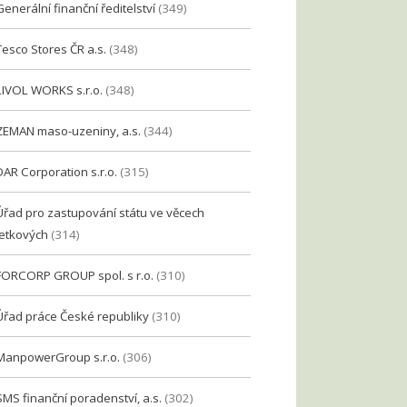
Generální finanční ředitelství
(349)
Tesco Stores ČR a.s.
(348)
LIVOL WORKS s.r.o.
(348)
ZEMAN maso-uzeniny, a.s.
(344)
DAR Corporation s.r.o.
(315)
Úřad pro zastupování státu ve věcech
etkových
(314)
FORCORP GROUP spol. s r.o.
(310)
Úřad práce České republiky
(310)
ManpowerGroup s.r.o.
(306)
SMS finanční poradenství, a.s.
(302)