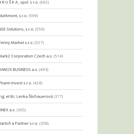
H R U Š K A , spol. s r.o.
(692)
Markmont, s.r.o.
(599)
NSE Solutions, s.r.o.
(550)
Penny Market s.r.o.
(527)
Mark2 Corporation Czech a.s.
(514)
DANOX BUSINESS a.s.
(493)
Pharm Invest s.r.o.
(428)
Ing. et Bc. Lenka Štichauerová
(377)
UNEX a.s.
(365)
Bartoň a Partner s.r.o.
(358)