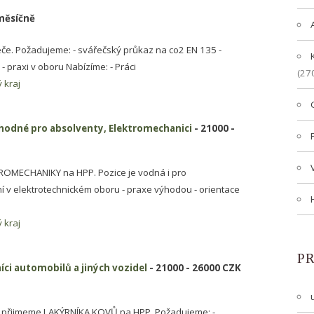
měsíčně
če. Požadujeme: - svářečský průkaz na co2 EN 135 -
 praxi v oboru Nabízíme: - Práci
(27
 kraj
vhodné pro absolventy, Elektromechanici
- 21000 -
ROMECHANIKY na HPP. Pozice je vodná i pro
 v elektrotechnickém oboru - praxe výhodou - orientace
 kraj
P
íci automobilů a jiných vozidel
- 21000 - 26000 CZK
 přijmeme LAKÝRNÍKA KOVŮ na HPP. Požadujeme: -