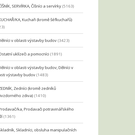
ČÍŠNÍK, SERVÍRKA, Číšníci a servírky
(5163)
KUCHAŘ/KA, Kuchaři (kromě šéfkuchařů)
23)
Dělníci v oblasti výstavby budov
(3423)
Ostatní uklízeči a pomocníci
(1891)
Dělníci v oblasti výstavby budov, Dělníci v
asti výstavby budov
(1483)
ZEDNÍK, Zedníci (kromě zedníků
ivzdorného zdiva)
(1410)
Prodavač/ka, Prodavači potravinářského
ží
(1361)
Skladník, Skladníci, obsluha manipulačních