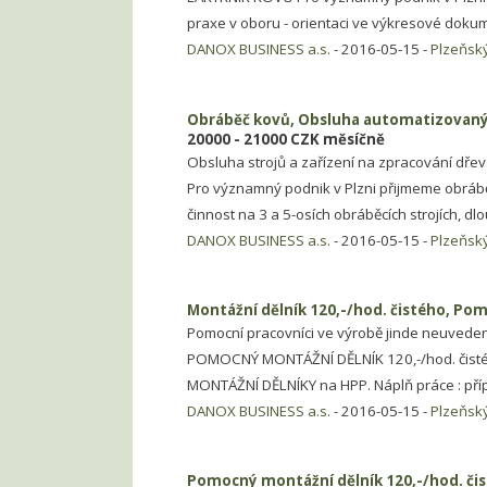
praxe v oboru - orientaci ve výkresové dokum
DANOX BUSINESS a.s.
- 2016-05-15 -
Plzeňský
Obráběč kovů, Obsluha automatizovaných
20000 - 21000 CZK měsíčně
Obsluha strojů a zařízení na zpracování dře
Pro významný podnik v Plzni přijmeme obrá
činnost na 3 a 5-osích obráběcích strojích, dl
DANOX BUSINESS a.s.
- 2016-05-15 -
Plzeňský
Montážní dělník 120,-/hod. čistého, Pom
Pomocní pracovníci ve výrobě jinde neuveden
POMOCNÝ MONTÁŽNÍ DĚLNÍK 120,-/hod. čisté
MONTÁŽNÍ DĚLNÍKY na HPP. Náplň práce : pří
DANOX BUSINESS a.s.
- 2016-05-15 -
Plzeňský
Pomocný montážní dělník 120,-/hod. či