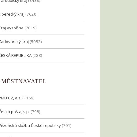
Pardubický kraj
(8488)
Liberecký kraj
(7620)
Kraj Vysočina
(7019)
Karlovarský kraj
(5052)
ČESKÁ REPUBLIKA
(283)
AMĚSTNAVATEL
PMU CZ, a.s.
(1169)
Česká pošta, s.p.
(798)
Vězeňská služba České republiky
(701)