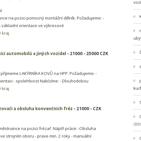
voz
í
ance na pozici pomocný montážní dělník. Požadujeme: -
 -základní orientace ve výkresové
 kraj
uby
íci automobilů a jiných vozidel
- 21000 - 25000 CZK
 přijmeme LAKÝRNÍKA KOVŮ na HPP. Požadujeme: -
entaci - spolehlivost Nabízíme: - Dlouhodobou
kuc
 kraj
izovači a obsluha konvenčních fréz
- 21000 - CZK
(88
ěstnance na pozici frézař. Náplň práce: -Obsluha
ve strojním oboru - praxe min. 2 roky - manuální