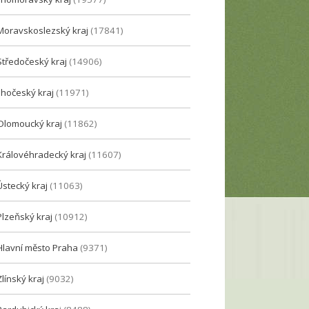
Moravskoslezský kraj
(17841)
Středočeský kraj
(14906)
Jihočeský kraj
(11971)
Olomoucký kraj
(11862)
Královéhradecký kraj
(11607)
Ústecký kraj
(11063)
Plzeňský kraj
(10912)
Hlavní město Praha
(9371)
Zlínský kraj
(9032)