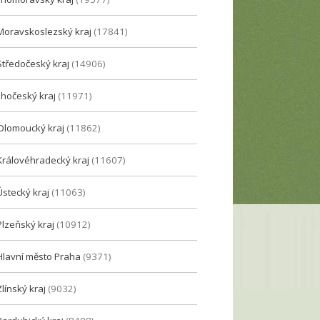
Moravskoslezský kraj
(17841)
Středočeský kraj
(14906)
Jihočeský kraj
(11971)
Olomoucký kraj
(11862)
Královéhradecký kraj
(11607)
Ústecký kraj
(11063)
Plzeňský kraj
(10912)
Hlavní město Praha
(9371)
Zlínský kraj
(9032)