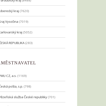
Pardubický kraj
(8488)
Liberecký kraj
(7620)
Kraj Vysočina
(7019)
Karlovarský kraj
(5052)
ČESKÁ REPUBLIKA
(283)
AMĚSTNAVATEL
PMU CZ, a.s.
(1169)
Česká pošta, s.p.
(798)
Vězeňská služba České republiky
(701)