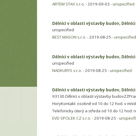
ARTEM STAV s.r.o.
- 2019-09-03 -
unspecified
Dělníci v oblasti výstavby budov, Dělníc
unspecified
BEST MASON s.r.o.
- 2019-08-25 -
unspecified
Dělníci v oblasti výstavby budov, Dělníc
unspecified
NADKURYS s.r.o.
- 2019-08-25 -
unspecified
Dělníci v oblasti výstavby budov, Dělníc
93130 Dělníci v oblasti výstavby budovZZPrac
HoryKontakt: osobně od 10 do 12 hod. v místě 
Telefonicky úterý a středa od 10 do 12 hod. 
EVD SPOLEK CZ s.r.o.
- 2019-08-25 -
unspecif