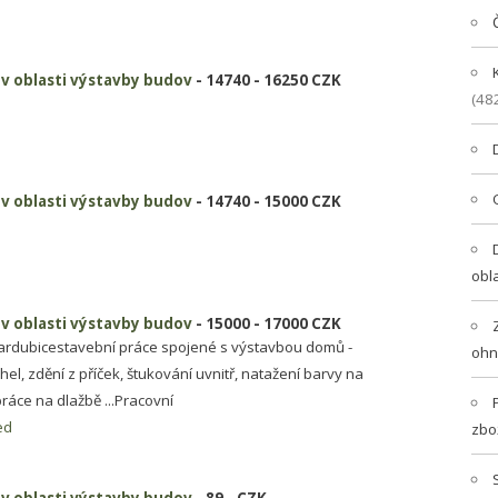
i v oblasti výstavby budov
- 14740 - 16250 CZK
(48
i v oblasti výstavby budov
- 14740 - 15000 CZK
obl
i v oblasti výstavby budov
- 15000 - 17000 CZK
Pardubicestavební práce spojené s výstavbou domů -
ohn
el, zdění z příček, štukování uvnitř, natažení barvy na
áce na dlažbě ...Pracovní
ed
zbo
i v oblasti výstavby budov
- 89 - CZK