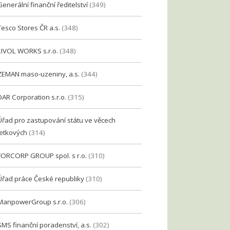
Generální finanční ředitelství
(349)
Tesco Stores ČR a.s.
(348)
LIVOL WORKS s.r.o.
(348)
ZEMAN maso-uzeniny, a.s.
(344)
DAR Corporation s.r.o.
(315)
Úřad pro zastupování státu ve věcech
etkových
(314)
FORCORP GROUP spol. s r.o.
(310)
Úřad práce České republiky
(310)
ManpowerGroup s.r.o.
(306)
SMS finanční poradenství, a.s.
(302)