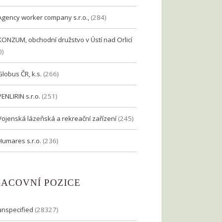
Agency worker company s.r.o.,
(284)
KONZUM, obchodní družstvo v Ústí nad Orlicí
0)
Globus ČR, k.s.
(266)
PENLIRIN s.r.o.
(251)
Vojenská lázeňská a rekreační zařízení
(245)
Humares s.r.o.
(236)
RACOVNÍ POZICE
unspecified
(28327)