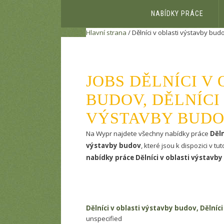
NABÍDKY PRÁCE
Hlavní strana
/ Dělníci v oblasti výstavby bud
JOBS DĚLNÍCI V
BUDOV, DĚLNÍCI
VÝSTAVBY BUDO
Na Wypr najdete všechny nabídky práce
Děln
výstavby budov
, které jsou k dispozici v t
nabídky práce Dělníci v oblasti výstavby
Dělníci v oblasti výstavby budov, Dělníc
unspecified