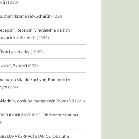
íků
(1335)
Kuchaři (kromě šéfkuchařů)
(1228)
recepční, Recepční v hotelích a dalších
tovacích zařízeních
(1061)
Číšníci a servírky
(1049)
svářeč, Svářeči
(978)
pomocná síla do kuchyně, Pomocníci v
hyni
(974)
Skladníci, obsluha manipulačních vozíků
(923)
OBCHODNÍ ZÁSTUPCE, Obchodní zástupci
0)
OBSLUHA ČERPACÍ STANICE, Obsluha