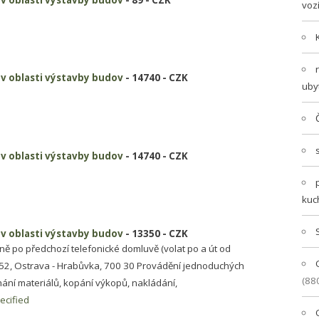
voz
i v oblasti výstavby budov
- 14740 - CZK
uby
i v oblasti výstavby budov
- 14740 - CZK
kuc
i v oblasti výstavby budov
- 13350 - CZK
ě po předchozí telefonické domluvě (volat po a út od
/52, Ostrava - Hrabůvka, 700 30 Provádění jednoduchých
(88
hání materiálů, kopání výkopů, nakládání,
ecified