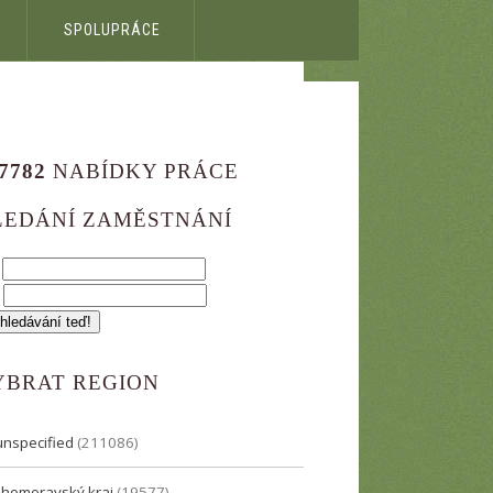
SPOLUPRÁCE
7782
NABÍDKY PRÁCE
LEDÁNÍ ZAMĚSTNÁNÍ
?
e
YBRAT REGION
unspecified
(211086)
Jihomoravský kraj
(19577)