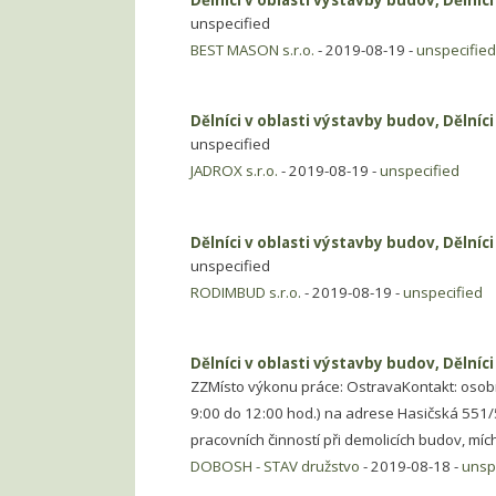
unspecified
BEST MASON s.r.o.
- 2019-08-19 -
unspecified
Dělníci v oblasti výstavby budov, Dělníc
unspecified
JADROX s.r.o.
- 2019-08-19 -
unspecified
Dělníci v oblasti výstavby budov, Dělníc
unspecified
RODIMBUD s.r.o.
- 2019-08-19 -
unspecified
Dělníci v oblasti výstavby budov, Dělníc
ZZMísto výkonu práce: OstravaKontakt: osobn
9:00 do 12:00 hod.) na adrese Hasičská 551
pracovních činností při demolicích budov, míc
DOBOSH - STAV družstvo
- 2019-08-18 -
unsp