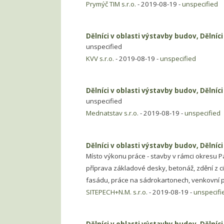
Prymýč TIM s.r.o.
- 2019-08-19 -
unspecified
Dělníci v oblasti výstavby budov, Dělníc
unspecified
KVV s.r.o.
- 2019-08-19 -
unspecified
Dělníci v oblasti výstavby budov, Dělníc
unspecified
Mednatstav s.r.o.
- 2019-08-19 -
unspecified
Dělníci v oblasti výstavby budov, Dělníc
Místo výkonu práce - stavby v rámci okresu 
příprava základové desky, betonáž, zdění z cih
fasádu, práce na sádrokartonech, venkovní pr
SITEPECH+N.M. s.r.o.
- 2019-08-19 -
unspecifi
Dělníci v oblasti výstavby budov, Dělníc