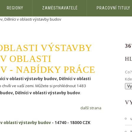
REGIONY
ZAMĚSTNAVATELÉ
PRACOVNÍ TITULY
ov, Dělníci v oblasti výstavby budov
 OBLASTI VÝSTAVBY
36
 V OBLASTI
H
V - NABÍDKY PRÁCE
Co
íci v oblasti výstavby budov, Dělníci v oblasti
Kd
uto chvíli ve vaší zemi. Můžete si prohlédnout 1483
 budov, Dělníci v oblasti výstavby budov
.
V
další strana
i v oblasti výstavby budov
- 14740 - 18000 CZK