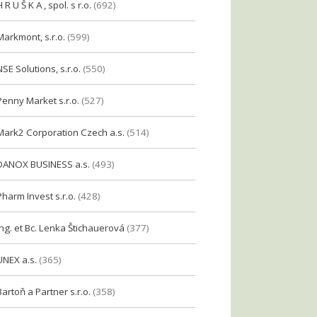
H R U Š K A , spol. s r.o.
(692)
Markmont, s.r.o.
(599)
NSE Solutions, s.r.o.
(550)
Penny Market s.r.o.
(527)
Mark2 Corporation Czech a.s.
(514)
DANOX BUSINESS a.s.
(493)
Pharm Invest s.r.o.
(428)
Ing. et Bc. Lenka Štichauerová
(377)
UNEX a.s.
(365)
Bartoň a Partner s.r.o.
(358)