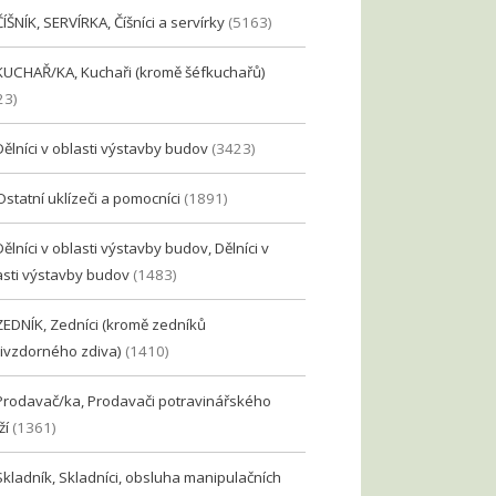
ČÍŠNÍK, SERVÍRKA, Číšníci a servírky
(5163)
KUCHAŘ/KA, Kuchaři (kromě šéfkuchařů)
23)
Dělníci v oblasti výstavby budov
(3423)
Ostatní uklízeči a pomocníci
(1891)
Dělníci v oblasti výstavby budov, Dělníci v
asti výstavby budov
(1483)
ZEDNÍK, Zedníci (kromě zedníků
ivzdorného zdiva)
(1410)
Prodavač/ka, Prodavači potravinářského
ží
(1361)
Skladník, Skladníci, obsluha manipulačních